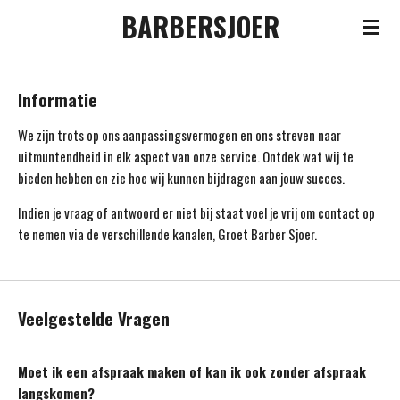
BARBERSJOER
Ga
direct
naar
de
Informatie
hoofdinhoud
We zijn trots op ons aanpassingsvermogen en ons streven naar
uitmuntendheid in elk aspect van onze service. Ontdek wat wij te
bieden hebben en zie hoe wij kunnen bijdragen aan jouw succes.
Indien je vraag of antwoord er niet bij staat voel je vrij om contact op
te nemen via de verschillende kanalen, Groet Barber Sjoer.
Veelgestelde Vragen
Moet ik een afspraak maken of kan ik ook zonder afspraak
langskomen?