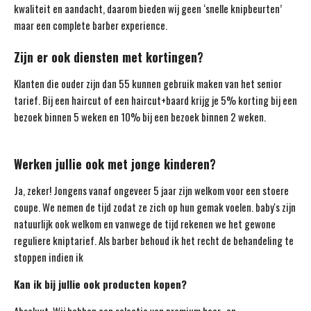
kwaliteit en aandacht, daarom bieden wij geen ‘snelle knipbeurten’
maar een complete barber experience.
Zijn er ook diensten met kortingen?
Klanten die ouder zijn dan 55 kunnen gebruik maken van het senior
tarief. Bij een haircut of een haircut+baard krijg je 5% korting bij een
bezoek binnen 5 weken en 10% bij een bezoek binnen 2 weken.
Werken jullie ook met jonge kinderen?
Ja, zeker! Jongens vanaf ongeveer 5 jaar zijn welkom voor een stoere
coupe. We nemen de tijd zodat ze zich op hun gemak voelen. baby's zijn
natuurlijk ook welkom en vanwege de tijd rekenen we het gewone
reguliere kniptarief. Als barber behoud ik het recht de behandeling te
stoppen indien ik
Kan ik bij jullie ook producten kopen?
Absoluut. Wij hebben een selectie van premium haar- en